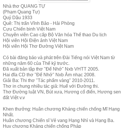
Nhà thơ QUANG TỰ
(Phạm Quang Tự)
Quý Dậu 1933
Quê: Thị trấn Vĩnh Bảo - Hải Phòng
Cựu Chiến binh Việt Nam
Chuyên viên Cao cấp Bộ Văn hóa Thể thao Du lịch
Hội viên Hội Điện ảnh Việt Nam
Hội viên Hội Thơ Đường Việt Nam
Có bài đăng báo và phát trên Đài Tiếng nói Việt Nam từ
những năm 60 của Thế kỷ trước.
Đã xuất bản tập thơ "Để Nhớ" Nxb VHTT 2005.
Hai đĩa CD thơ "Để Nhớ" Nxb Âm nhạc 2008.
Giải Ba: Thi thơ "Tác phẩm vàng" 2010-2011.
Thơ in chung nhiều tác giả: Huế với Đường thi.
Thơ Đường luật VN, Bút xưa, Hương cổ điển, Hương sen
đất Việt v.v
Khen thưởng: Huân chương Kháng chiến chống Mĩ Hạng
Nhất.
Huân chương Chiến sĩ Vẻ vang Hạng Nhì và Hạng Ba.
Huy chương Kháng chiến chống Pháp